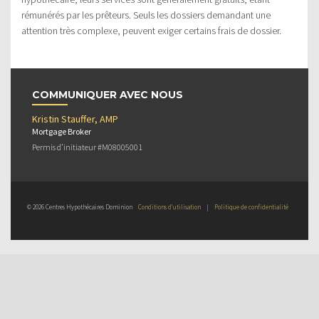
rémunérés par les prêteurs. Seuls les dossiers demandant une
attention très complexe, peuvent exiger certains frais de dossier.
COMMUNIQUER AVEC NOUS
Kristin Stauffer, AMP
Mortgage Broker
Permis d’initiateur #M08005001
© 2026 Centres Hypothécaires Dominion
Conditions d’utilisation
|
Politique de confidentialité