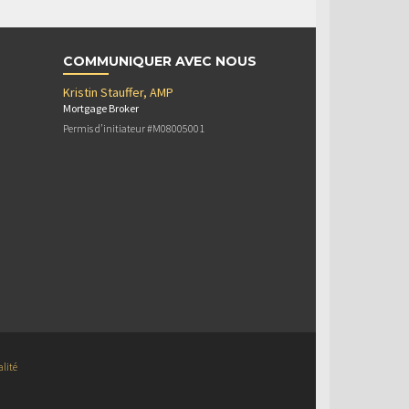
COMMUNIQUER AVEC NOUS
Kristin Stauffer, AMP
Mortgage Broker
Permis d’initiateur #M08005001
alité