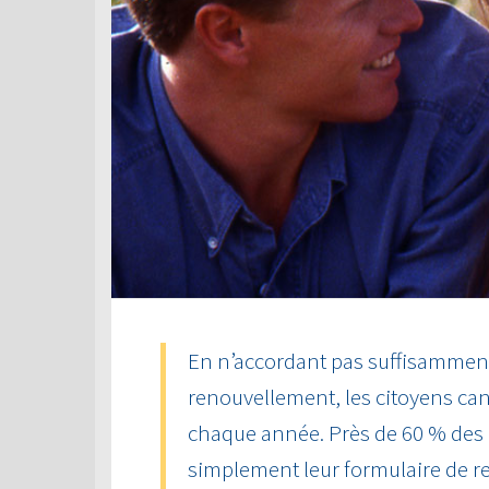
En n’accordant pas suffisamment 
renouvellement, les citoyens can
chaque année. Près de 60 % des
simplement leur formulaire de r