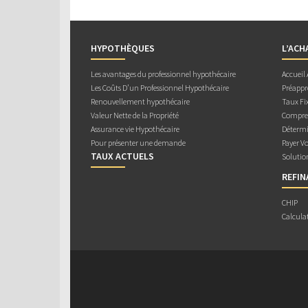
HYPOTHÈQUES
L’ACH
Les avantages du professionnel hypothécaire
Accueil
Les Coûts D’un Professionnel Hypothécaire
Préappr
Renouvellement hypothécaire
Taux Fix
Valeur Nette de la Propriété
Compren
Assurance vie Hypothécaire
Détermi
Pour présenter une demande
Payer V
TAUX ACTUELS
Solutio
REFI
CHIP
Calcula