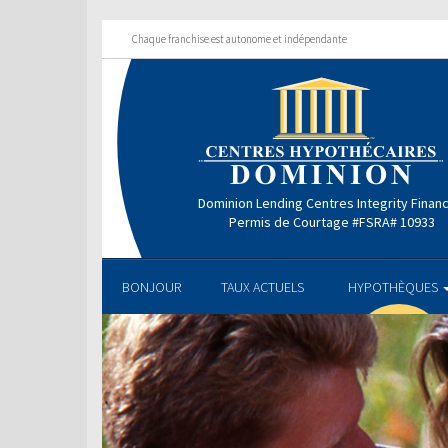
Chaque franchise est autonome et indépendante
Dominion Lending Centres Integrity Finan
Permis de Courtage #FSRA# 10933
BONJOUR
TAUX ACTUELS
HYPOTHÈQUES