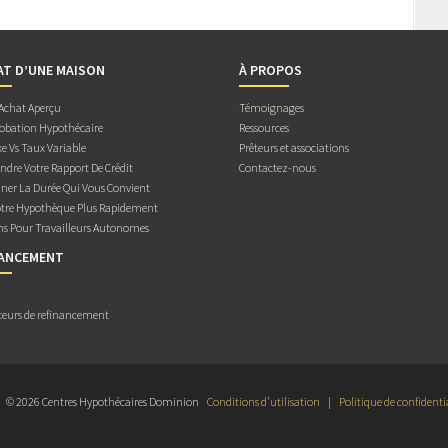
AT D’UNE MAISON
À PROPOS
 Achat Aperçu
Témoignages
obation Hypothécaire
Ressources
e Vs Taux Variable
Prêteurs et associations
dre Votre Rapport De Crédit
Contactez-nous
ner La Durée Qui Vous Convient
otre Hypothèque Plus Rapidement
ns Pour Travailleurs Autonomes
NANCEMENT
teurs de refinancement
© 2026 Centres Hypothécaires Dominion
Conditions d’utilisation
|
Politique de confidenti