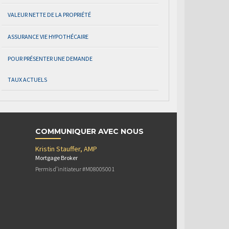
VALEUR NETTE DE LA PROPRIÉTÉ
ASSURANCE VIE HYPOTHÉCAIRE
POUR PRÉSENTER UNE DEMANDE
TAUX ACTUELS
COMMUNIQUER AVEC NOUS
Kristin Stauffer, AMP
Mortgage Broker
Permis d’initiateur #M08005001