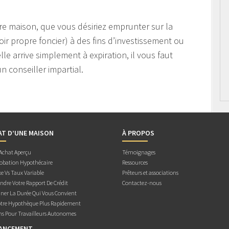
e maison, que vous désiriez emprunter sur la
oir propre foncier) à des fins d’investissement ou
le arrive simplement à expiration, il vous faut
n conseiller impartial.
AT D’UNE MAISON
À PROPOS
 Achat Aperçu
Témoignages
obation Hypothécaire
Ressources
e Vs Taux Variable
Prêteurs et associations
dre Votre Rapport De Crédit
Contactez-nous
ner La Durée Qui Vous Convient
otre Hypothèque Plus Rapidement
ns Pour Travailleurs Autonomes
NANCEMENT