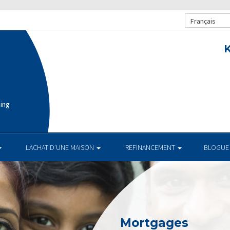
Français
K
cing
L’ACHAT D’UNE MAISON
REFINANCEMENT
BLOGUE
Mortgages