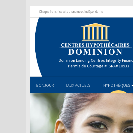
Chaque franchise est autonome et indépendante
Dominion Lending Centres Integrity Finan
Permis de Courtage #FSRA# 10933
BONJOUR
TAUX ACTUELS
HYPOTHÈQUES