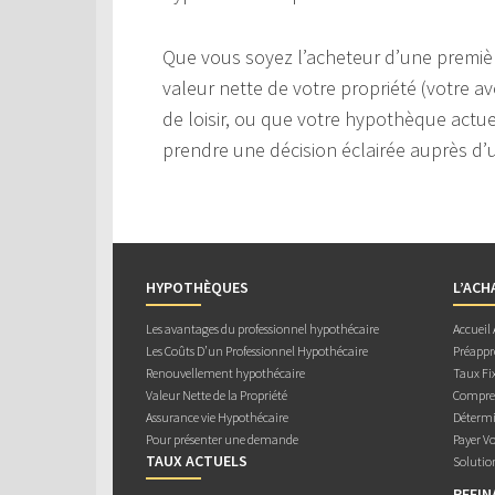
Que vous soyez l’acheteur d’une premièr
valeur nette de votre propriété (votre av
de loisir, ou que votre hypothèque actuel
prendre une décision éclairée auprès d’u
HYPOTHÈQUES
L’ACH
Les avantages du professionnel hypothécaire
Accueil
Les Coûts D’un Professionnel Hypothécaire
Préappr
Renouvellement hypothécaire
Taux Fix
Valeur Nette de la Propriété
Compren
Assurance vie Hypothécaire
Détermi
Pour présenter une demande
Payer V
TAUX ACTUELS
Solutio
REFI