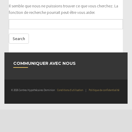
Il semble que nous ne puissions trouver ce que vous cherchez. La
fonction de recherche pourrait peut-être vous aider.
COMMUNIQUER AVEC NOUS
© 2026 Centres Hypothécaires Dominion
Conditions d’utilisation
|
Politique de confidentialité