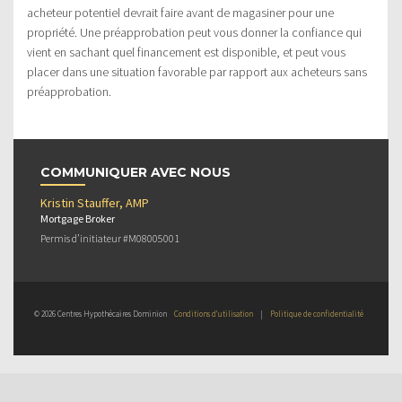
acheteur potentiel devrait faire avant de magasiner pour une
propriété. Une préapprobation peut vous donner la confiance qui
vient en sachant quel financement est disponible, et peut vous
placer dans une situation favorable par rapport aux acheteurs sans
préapprobation.
COMMUNIQUER AVEC NOUS
Kristin Stauffer, AMP
Mortgage Broker
Permis d’initiateur #M08005001
© 2026 Centres Hypothécaires Dominion
Conditions d’utilisation
|
Politique de confidentialité