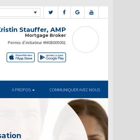
ristin Stauffer, AMP
Mortgage Broker
Permis d’initiateur #M08005001
À PROPOS
COMMUNIQUER AVEC NOUS
sation