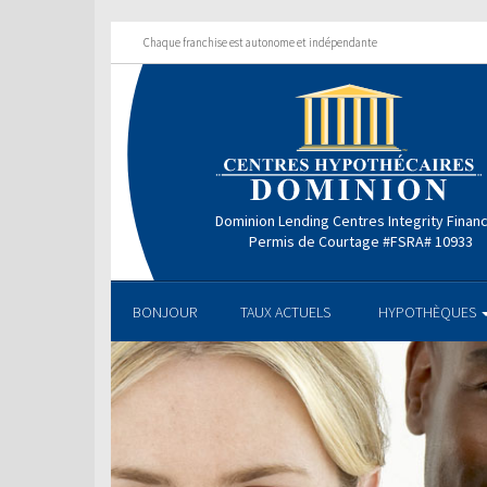
Chaque franchise est autonome et indépendante
Dominion Lending Centres Integrity Finan
Permis de Courtage #FSRA# 10933
BONJOUR
TAUX ACTUELS
HYPOTHÈQUES