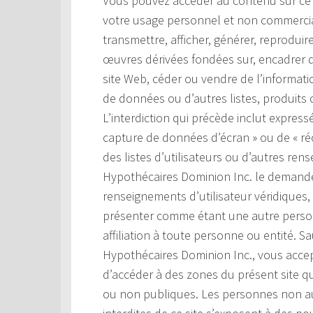
Vous pouvez accéder au contenu sur ce si
votre usage personnel et non commercial.
transmettre, afficher, générer, reproduir
œuvres dérivées fondées sur, encadrer d
site Web, céder ou vendre de l’information
de données ou d’autres listes, produits o
L’interdiction qui précède inclut expressé
capture de données d’écran » ou de « ré
des listes d’utilisateurs ou d’autres ren
Hypothécaires Dominion Inc. le demande
renseignements d’utilisateur véridiques,
présenter comme étant une autre perso
affiliation à toute personne ou entité. S
Hypothécaires Dominion Inc., vous accep
d’accéder à des zones du présent site q
ou non publiques. Les personnes non au